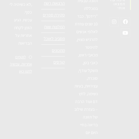
תזונה טבעית
הרצאות רשת
תמצאו
,לא כשיהיה לי
אותי
במכללת
כסף.
סקירת ספרים
"רידמן". כבר
עכשיו. הגיע
10 שנים עוזרת
המלצות שוות
הזמן לקחת
לאלפי אנשים
אחריות על
מסביב לאוכל
להרגיש מצוין,
הבריאות
להיפטר
מתכונים
מכאבי ראש,
לוקחים
קורסים
כאבי בטן,
אחריות. עכשיו!
משקל עודף,
לחצו כאן
סוכרת,
עצירויות, בעיות
נשימה, לחץ
דם ועוד הרבה
– בעזרת שילוב
של תזונה
בריאה בחיי
היום יום