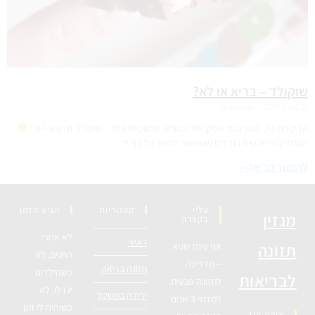
שוקולד – בריא או לא?
21 במרץ 2019
אין תגובות
אז קודם כל, למען הסר ספק, ואני בטוחה שתסכימו איתי – שוקולד זה ט-ע-י-ם !
הכרתי בחיי אנשים בודדים (שאפשר לספור על כף יד
להמשך קריאה »
עליי
קטגוריות
הגיע הזמן
מגזין
בקצרה
לא אחרי
ראשי
תזונה
אני עינת שגיא
החגים, לא
– מדריכה
תזונה בריאה
כשהילדים
לבריאות
לתזונה טבעית.
יגדלו, לא
ירידה במשקל
למדתי 3 שנים
כשיהיה לי זמן
איפה עוד