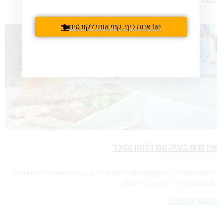
יא! איזה כיף. קחי אותי לקורסים
אין שום בעיה עם גלוטן וסוכר
16 ביוני 2019
אין תגובות
חדשות מסעירות : אין שום בעיה עם גלוטן וסוכר ! כן כן, מה ששמעת – אין שום בעיה
עם גלוטן* וסוכר** .ולא, זה לא "מחקר
להמשך קריאה »