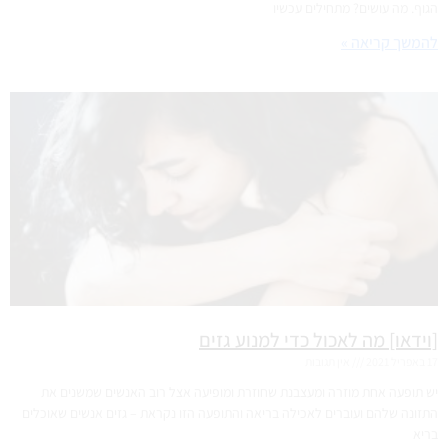
הגוף. מה עושים? מתחילים עכשיו
להמשך קריאה »
[וידאו] מה לאכול כדי למנוע גזים
17 באפריל 2021
אין תגובות
יש תופעה אחת מוזרה ומעצבנת שחוזרת ומופיעה אצל רוב האנשים שמשנים את
התזונה שלהם ועוברים לאכילה בריאה והתופעה הזו נקראת – גזים אנשים שאוכלים
בריא