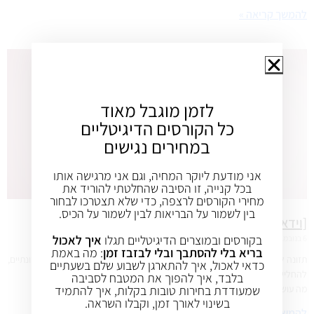
להמשך קריאה »
לזמן מוגבל מאוד
כל הקורסים הדיגיטליים
במחירים נגישים
אני מודעת ליוקר המחיה, וגם אני מרגישה אותו
בכל קנייה, זו הסיבה שהחלטתי להוריד את
מחירי הקורסים לרצפה, כדי שלא תצטרכו לבחור
בין לשמור על הבריאות לבין לשמור על הכיס.
[וידאו] איך מונעים נשירת שיער
בקורסים ובמוצרים הדיגיטליים תגלו
איך לאכול
6 בנובמבר 2019
אין תגובות
בריא בלי להסתבך ובלי לבזבז זמן
: מה באמת
תזונה לקויה, דלה ברכיבים חיוניים ולא מאוזנת, עלולה כמובן לגרום לחסרים תזונתיים,
כדאי לאכול, איך להתארגן לשבוע שלם בשעתיים
להחליש את השיער ולגרום לדילולו.
בלבד, איך להפוך את המטבח לסביבה
שמעודדת בחירות טובות בקלות, איך להתמיד
מה עושים? מה אוכלים? ומה החדשות הטובות?
בשינוי לאורך זמן, וקבלו השראה.
להמשך קריאה »