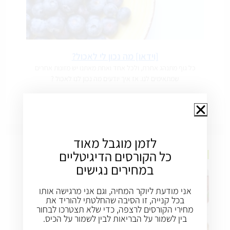
[וידאו] מה נכון לי לאכול?
כל גוף מתנהג אחרת, ולכל אחד ואחת מאתנו יש מזונות אחרים
שמתאימים לנו. אז איך יודעים מה נכון לנו לאכול ?
לזמן מוגבל מאוד
כל הקורסים הדיגיטליים
תזונה בריאה
במחירים נגישים
שוקולד – בריא או לא?
אני מודעת ליוקר המחיה, וגם אני מרגישה אותו
21 במרץ 2019
/
0 COMMENTS
בכל קנייה, זו הסיבה שהחלטתי להוריד את
מחירי הקורסים לרצפה, כדי שלא תצטרכו לבחור
בין לשמור על הבריאות לבין לשמור על הכיס.