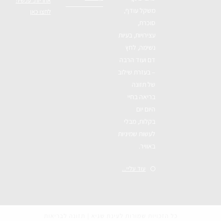
אחריות. עכשיו!
משקל עודף,
לחצו כאן
סוכרת,
עצירויות, בעיות
נשימה, לחץ
דם ועוד הרבה
– בעזרת שילוב
של תזונה
בריאה בחיי
היום יום
בקלות, מבלי
לעשות שמיניות
באוויר.
עוד עליי...
כל הזכויות שמורות לעינת שגיא | תזונה לבריאות