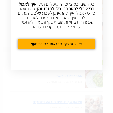
ניקוי רעלים – לעשות או לא לעשות?
בקורסים ובמוצרים הדיגיטליים תגלו
איך לאכול
בריא בלי להסתבך ובלי לבזבז זמן
: מה באמת
24 במרץ 2019
/
0 COMMENTS
כדאי לאכול, איך להתארגן לשבוע שלם בשעתיים
בלבד, איך להפוך את המטבח לסביבה
שמעודדת בחירות טובות בקלות, איך להתמיד
בשינוי לאורך זמן, וקבלו השראה.
4 טיפים שיעזרו לכם להתמיד בתזונה בריאה
24 במרץ 2019
/
0 COMMENTS
יא! איזה כיף. קחי אותי לקורסים
ירידה בריאה במשקל
פסטה זה לא משמין
24 באפריל 2019
/
0 COMMENTS
[וידאו] איך מונעים תשוקה למתוקים
24 במרץ 2019
/
0 COMMENTS