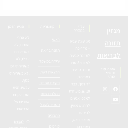
עליי
קטגוריות
הגיע הזמן
מגזין
בקצרה
לא אחרי
ראשי
תזונה
אני עינת שגיא
החגים, לא
– מדריכה
תזונה בריאה
כשהילדים
לבריאות
לתזונה טבעית.
יגדלו, לא
ירידה במשקל
למדתי 3 שנים
כשיהיה לי זמן
איפה עוד
תזונה טבעית
הרצאות רשת
תמצאו
,לא כשיהיה לי
אותי
במכללת
כסף.
סקירת ספרים
"רידמן". כבר
עכשיו. הגיע
10 שנים עוזרת
המלצות שוות
הזמן לקחת
לאלפי אנשים
אחריות על
מסביב לאוכל
להרגיש מצוין,
הבריאות
להיפטר
מתכונים
מכאבי ראש,
לוקחים
קורסים
כאבי בטן,