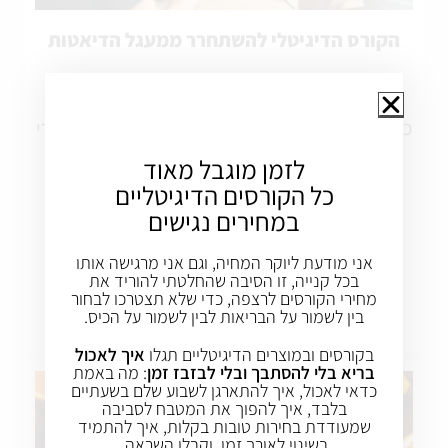
הקורס הדיגיטלי להשתחרר ממעגל הדיאטות
10 סרטונים
כל הטעויות שעשינו בדיאטות, ומה לעשות במקום כדי
להשתחרר סופית מדיאטות ולהגיע למשקל מאוזן
לזמן מוגבל מאוד
כל הקורסים הדיגיטליים
במחירים נגישים
80 ש"ח בלבד
לזמן מוגבל
אני מודעת ליוקר המחיה, וגם אני מרגישה אותו
בכל קנייה, זו הסיבה שהחלטתי להוריד את
מחירי הקורסים לרצפה, כדי שלא תצטרכו לבחור
בין לשמור על הבריאות לבין לשמור על הכיס.
לפרטים ורכישה
בקורסים ובמוצרים הדיגיטליים תגלו
איך לאכול
בריא בלי להסתבך ובלי לבזבז זמן
: מה באמת
כדאי לאכול, איך להתארגן לשבוע שלם בשעתיים
בלבד, איך להפוך את המטבח לסביבה
שמעודדת בחירות טובות בקלות, איך להתמיד
בשינוי לאורך זמן, וקבלו השראה.