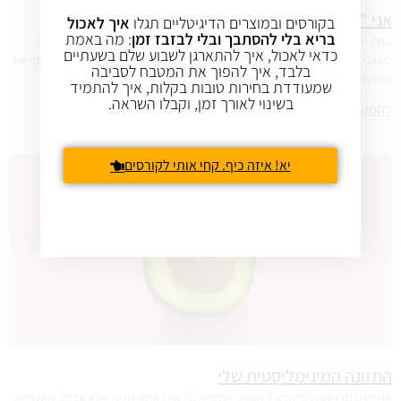
אני "סובלת" מאכילה רגשית
בקורסים ובמוצרים הדיגיטליים תגלו
איך לאכול
בריא בלי להסתבך ובלי לבזבז זמן
: מה באמת
אחת הסיבות שאני לא אוכלת בריא וגם עולה במשקל, היא האכילה הרגשית שלי.
כדאי לאכול, איך להתארגן לשבוע שלם בשעתיים
כשאני עמוק בתוך זה, שום דבר לא יכול להוציא אותי מזה. ואני אפילו אצור לעצמי את
בלבד, איך להפוך את המטבח לסביבה
כל התנאים כדי להישאר שם.
שמעודדת בחירות טובות בקלות, איך להתמיד
בשינוי לאורך זמן, וקבלו השראה.
להמשך קריאה »
יא! איזה כיף. קחי אותי לקורסים
התזונה המינימליסטית שלי
אני קצת מרגישה רווייה מכל השפע המזוייף (כי אין באמת שפע, אלא עומס) שיש היום,