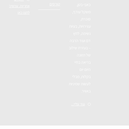
קורסים
כאבי בטן,
אחריות. עכשיו!
משקל עודף,
לחצו כאן
סוכרת,
עצירויות, בעיות
נשימה, לחץ
דם ועוד הרבה
– בעזרת שילוב
של תזונה
בריאה בחיי
היום יום
בקלות, מבלי
לעשות שמיניות
באוויר.
עוד עליי...