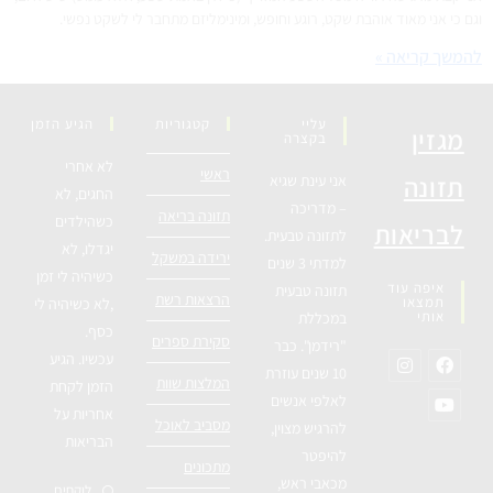
וגם כי אני מאוד אוהבת שקט, רוגע וחופש, ומינימליזם מתחבר לי לשקט נפשי.
להמשך קריאה »
עליי
קטגוריות
הגיע הזמן
מגזין
בקצרה
לא אחרי
ראשי
תזונה
אני עינת שגיא
החגים, לא
– מדריכה
תזונה בריאה
כשהילדים
לבריאות
לתזונה טבעית.
יגדלו, לא
ירידה במשקל
למדתי 3 שנים
כשיהיה לי זמן
איפה עוד
תזונה טבעית
הרצאות רשת
תמצאו
,לא כשיהיה לי
אותי
במכללת
כסף.
סקירת ספרים
"רידמן". כבר
עכשיו. הגיע
10 שנים עוזרת
המלצות שוות
הזמן לקחת
לאלפי אנשים
אחריות על
מסביב לאוכל
להרגיש מצוין,
הבריאות
להיפטר
מתכונים
מכאבי ראש,
לוקחים