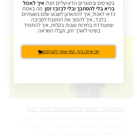
בקורסים ובמוצרים הדיגיטליים תגלו
איך לאכול
[וידאו] מה נכון לי לאכול?
בריא בלי להסתבך ובלי לבזבז זמן
: מה באמת
כדאי לאכול, איך להתארגן לשבוע שלם בשעתיים
כל גוף מתנהג אחרת, ולכל אחד ואחת מאתנו יש מזונות
בלבד, איך להפוך את המטבח לסביבה
אחרים שמתאימים לנו. אז איך יודעים מה נכון לנו לאכול ?
שמעודדת בחירות טובות בקלות, איך להתמיד
בשינוי לאורך זמן, וקבלו השראה.
יא! איזה כיף. קחי אותי לקורסים
[וידאו] איך לשמור על מוטיבציה לאורך זמן?
להרבה אנשים קל להיכנס לתהליך של שינוי תזונתי, אבל
רובם לא מצליחים להתמיד לאורך זמן. הנה 4 דברים שכדאי
לכם לעשות כדי לשמור על מוטיבציה לאורך זמן