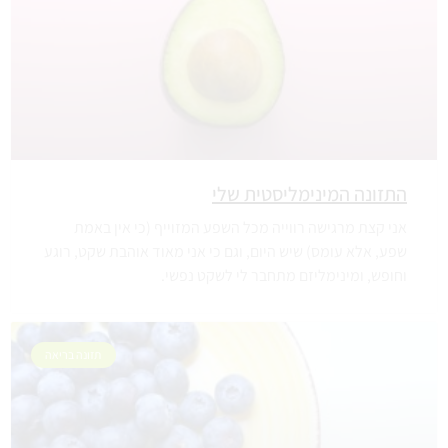
התזונה המינימליסטית שלי
אני קצת מרגישה רווייה מכל השפע המזוייף (כי אין באמת
שפע, אלא עומס) שיש היום, וגם כי אני מאוד אוהבת שקט, רוגע
וחופש, ומינימליזם מתחבר לי לשקט נפשי.
תזונה בריאה