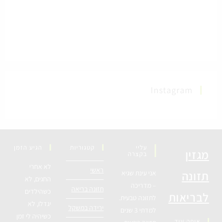
Instagram
עליי
קטגוריות
הגיע הזמן
מגזין
בקצרה
לא אחרי
ראשי
תזונה
אני עינת שגיא
החגים, לא
– מדריכה
תזונה בריאה
כשהילדים
לבריאות
לתזונה טבעית.
יגדלו, לא
ירידה במשקל
למדתי 3 שנים
כשיהיה לי זמן
איפה עוד