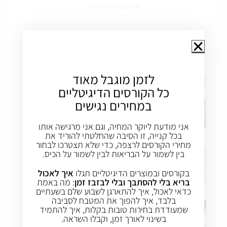
הקרובים לנו על מנת
לזמן מוגבל מאוד
תזונה בריאה
כל הקורסים הדיגיטליים
במחירים נגישים
שוקולד – בריא או לא?
21 במרץ 2019
/
0 COMMENTS
אני מודעת ליוקר המחיה, וגם אני מרגישה אותו
בכל קנייה, זו הסיבה שהחלטתי להוריד את
מחירי הקורסים לרצפה, כדי שלא תצטרכו לבחור
בין לשמור על הבריאות לבין לשמור על הכיס.
ניקוי רעלים – לעשות או לא לעשות?
בקורסים ובמוצרים הדיגיטליים תגלו
איך לאכול
24 במרץ 2019
/
0 COMMENTS
בריא בלי להסתבך ובלי לבזבז זמן
: מה באמת
כדאי לאכול, איך להתארגן לשבוע שלם בשעתיים
בלבד, איך להפוך את המטבח לסביבה
שמעודדת בחירות טובות בקלות, איך להתמיד
4 טיפים שיעזרו לכם להתמיד בתזונה בריאה
בשינוי לאורך זמן, וקבלו השראה.
24 במרץ 2019
/
0 COMMENTS