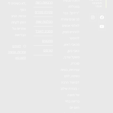
תזונה טבעית
הרצאות רשת
תמצאו
,לא כשיהיה לי
אותי
במכללת
כסף.
סקירת ספרים
"רידמן". כבר
עכשיו. הגיע
10 שנים עוזרת
המלצות שוות
הזמן לקחת
לאלפי אנשים
אחריות על
מסביב לאוכל
להרגיש מצוין,
הבריאות
להיפטר
מתכונים
מכאבי ראש,
לוקחים
קורסים
כאבי בטן,
אחריות. עכשיו!
משקל עודף,
לחצו כאן
סוכרת,
עצירויות, בעיות
נשימה, לחץ
דם ועוד הרבה
– בעזרת שילוב
של תזונה
בריאה בחיי
היום יום