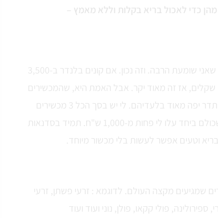
"לאכול בריא זה יקר" – זה משפט שאני שומעת הרבה. וזה נכון. אם קונים בלנדר ב-3,500
י שקלים, אז זה מאוד יקר. אבל האמת היא, שהמכשירים
האלה ממש מיותרים, ואפשר להסתדר יפה מאוד בלעדיהם. לי יש בסך הכל 3 מכשירים
בבית (חוץ מתנור ומקרר כמובן), שכולם ביחד עלו לי פחות מ-1,000 ש"ח. תמיד בסדנאות
יא וטעים אפשר לעשות בלי מכשור מיוחד.
ים שמגיעים מקצה העולם. לדוגמא : זרעי פשתן, זרעי
, ספירולינה, פולי קקאו, פולן, נוני ועוד ועוד