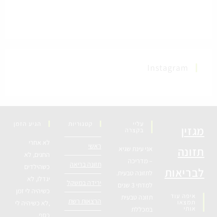
Instagram
עליי
קטגוריות
הגיע הזמן
מגזין
בקצרה
לא אחרי
ראשי
תזונה
אני עינת שגיא
החגים, לא
– מדריכה
תזונה בריאה
כשהילדים
לבריאות
לתזונה טבעית.
יגדלו, לא
ירידה במשקל
למדתי 3 שנים
כשיהיה לי זמן
איפה עוד
תזונה טבעית
הרצאות רשת
תמצאו
,לא כשיהיה לי
אותי
במכללת
כסף.