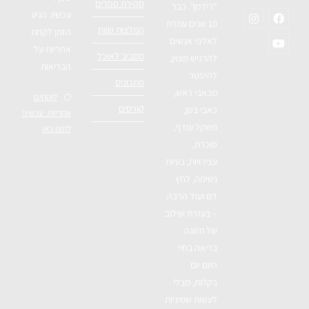
סקירת ספרים
"רידמן". כבר
עכשיו. הגיע
10 שנים עוזרת
המלצות שוות
הזמן לקחת
לאלפי אנשים
אחריות על
מסביב לאוכל
להרגיש מצוין,
הבריאות
להיפטר
מתכונים
מכאבי ראש,
לוקחים
קורסים
כאבי בטן,
אחריות. עכשיו!
משקל עודף,
לחצו כאן
סוכרת,
עצירויות, בעיות
נשימה, לחץ
דם ועוד הרבה
– בעזרת שילוב
של תזונה
בריאה בחיי
היום יום
בקלות, מבלי
לעשות שמיניות