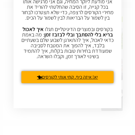
אני מודעת ליוקר המחיה, וגם אני מרגישה אותו
בכל קנייה, זו הסיבה שהחלטתי להוריד את
מחירי הקורסים לרצפה, כדי שלא תצטרכו לבחור
בין לשמור על הבריאות לבין לשמור על הכיס.
ירידה בריאה במשקל
בקורסים ובמוצרים הדיגיטליים תגלו
איך לאכול
בריא בלי להסתבך ובלי לבזבז זמן
: מה באמת
פסטה זה לא משמין
כדאי לאכול, איך להתארגן לשבוע שלם בשעתיים
24 באפריל 2019
/
0 COMMENTS
בלבד, איך להפוך את המטבח לסביבה
שמעודדת בחירות טובות בקלות, איך להתמיד
בשינוי לאורך זמן, וקבלו השראה.
[וידאו] איך מונעים תשוקה למתוקים
24 במרץ 2019
/
0 COMMENTS
יא! איזה כיף. קחי אותי לקורסים
איך למנוע התקפי אכילה
24 במרץ 2019
/
0 COMMENTS