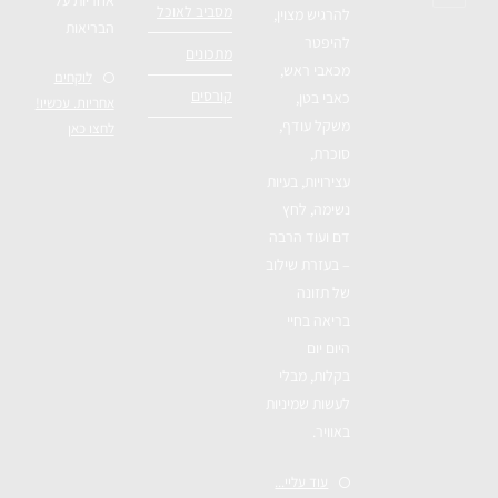
אחריות על
מסביב לאוכל
להרגיש מצוין,
הבריאות
להיפטר
מתכונים
מכאבי ראש,
לוקחים
קורסים
כאבי בטן,
אחריות. עכשיו!
משקל עודף,
לחצו כאן
סוכרת,
עצירויות, בעיות
נשימה, לחץ
דם ועוד הרבה
– בעזרת שילוב
של תזונה
בריאה בחיי
היום יום
בקלות, מבלי
לעשות שמיניות
באוויר.
עוד עליי...