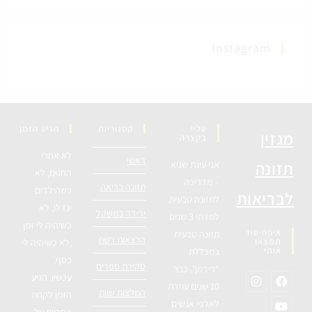
Instagram
עליי
קטגוריות
הגיע הזמן
מגזין
בקצרה
לא אחרי
ראשי
תזונה
אני עינת שגיא
החגים, לא
– מדריכה
תזונה בריאה
כשהילדים
לבריאות
לתזונה טבעית.
יגדלו, לא
ירידה במשקל
למדתי 3 שנים
כשיהיה לי זמן
איפה עוד
תזונה טבעית
הרצאות רשת
תמצאו
,לא כשיהיה לי
אותי
במכללת
כסף.
סקירת ספרים
"רידמן". כבר
עכשיו. הגיע
10 שנים עוזרת
המלצות שוות
הזמן לקחת
לאלפי אנשים