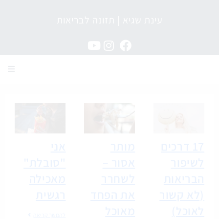
עינת שגיא | תזונה לבריאות
מגזין תזונה לבריאות
17 דרכים
מותר
אני
לשיפור
אסור –
"סובלת"
הבריאות
לשחרר
מאכילה
(לא קשור
את הפחד
רגשית
לאוכל)
מאוכל
להמשך קריאה