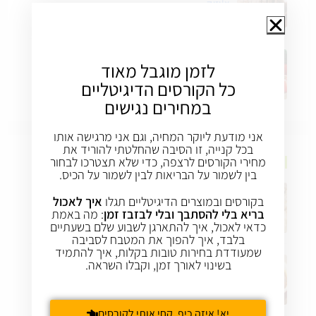
צ'יזיק
17 באפריל 2021
/
0 COMMENTS
לזמן מוגבל מאוד
הדרך הטובה ביותר לשפר את התזונה שלנו
כל הקורסים הדיגיטליים
17 באפריל 2021
/
0 COMMENTS
במחירים נגישים
אני מודעת ליוקר המחיה, וגם אני מרגישה אותו
בכל קנייה, זו הסיבה שהחלטתי להוריד את
מחירי הקורסים לרצפה, כדי שלא תצטרכו לבחור
מתכונים
בין לשמור על הבריאות לבין לשמור על הכיס.
בקורסים ובמוצרים הדיגיטליים תגלו
איך לאכול
איך להפוך מנת ירק "סתמית" לחגיגית
בריא בלי להסתבך ובלי לבזבז זמן
: מה באמת
17 באפריל 2021
/
0 COMMENTS
כדאי לאכול, איך להתארגן לשבוע שלם בשעתיים
בלבד, איך להפוך את המטבח לסביבה
שמעודדת בחירות טובות בקלות, איך להתמיד
בשינוי לאורך זמן, וקבלו השראה.
מרק עדשים – לא רק בחורף
17 באפריל 2021
/
0 COMMENTS
יא! איזה כיף. קחי אותי לקורסים