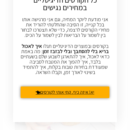
במחירים נגישים
אני מודעת ליוקר המחיה, וגם אני מרגישה אותו
בכל קנייה, זו הסיבה שהחלטתי להוריד את
מחירי הקורסים לרצפה, כדי שלא תצטרכו לבחור
בין לשמור על הבריאות לבין לשמור על הכיס.
בקורסים ובמוצרים הדיגיטליים תגלו
איך לאכול
בריא בלי להסתבך ובלי לבזבז זמן
: מה באמת
[וידאו] איך מונעים תשוקה למתוקים
כדאי לאכול, איך להתארגן לשבוע שלם בשעתיים
בלבד, איך להפוך את המטבח לסביבה
4 הרגלי אכילה שאם תאמצו אותם תוכלו להימנע מהתשוקה
שמעודדת בחירות טובות בקלות, איך להתמיד
למתוקים בלי להתאמץ בכלל.
בשינוי לאורך זמן, וקבלו השראה.
יא! איזה כיף. קחי אותי לקורסים