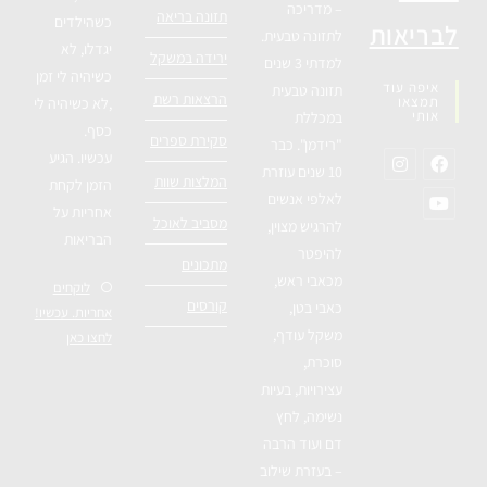
– מדריכה
תזונה בריאה
כשהילדים
לבריאות
לתזונה טבעית.
יגדלו, לא
ירידה במשקל
למדתי 3 שנים
כשיהיה לי זמן
איפה עוד
תזונה טבעית
הרצאות רשת
תמצאו
,לא כשיהיה לי
אותי
במכללת
כסף.
סקירת ספרים
"רידמן". כבר
עכשיו. הגיע
10 שנים עוזרת
המלצות שוות
הזמן לקחת
לאלפי אנשים
אחריות על
מסביב לאוכל
להרגיש מצוין,
הבריאות
להיפטר
מתכונים
מכאבי ראש,
לוקחים
קורסים
כאבי בטן,
אחריות. עכשיו!
משקל עודף,
לחצו כאן
סוכרת,
עצירויות, בעיות
נשימה, לחץ
דם ועוד הרבה
– בעזרת שילוב