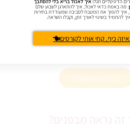
ים הדיגיטליים תגלו
איך לאכול בריא בלי להסתבך
 הכל הרבה יותר פשוט וקל להתמיד.
: מה באמת כדאי לאכול, איך להתארגן לשבוע שלם
 איך להפוך את המטבח לסביבה שמעודדת בחירות
יך להתמיד בשינוי לאורך זמן, וקבלו השראה.
 הזו יכולה להיות משנה חיים.
איזה כיף. קחי אותי לקורסים
ין אוכל בריא משעמם ומסובך לבין אוכל בריא טעים,
ולה להיות ההבדל בין להתמיד לבין להתייאש.
בול מה שחיפשתי!
 זה נראה מבפנים?