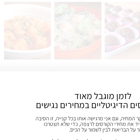
בכלל ערכה דיגיטלית?
הערכה הדיגיטלית בנויה מ-12 קבצי PDF (14 כולל בונוסים)
לזמן מוגבל מאוד
ים הדיגיטליים במחירים נגישים
שאפשר להוריד למחשב ולחזור ולהשתמש בהם בכל
ר המחיה, וגם אני מרגישה אותו בכל קנייה, זו הסיבה
רגע נתון (סה"כ 186 עמודים) (210 עמודים כולל בונוסים), שבעזרתם
ד את מחירי הקורסים לרצפה, כדי שלא תצטרכו
ר על הבריאות לבין לשמור על הכיס.
לכיף. מרוב אפשרויות לגיוון, לא חסר כלום והאוכל