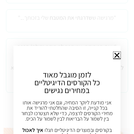
"מרגישה ש
שדרגתי את המטבח
שלי בזכותך..."
“עינת המתוקה, אני חבה לך תודה גדולה! הרבה
מתכונים "בריאים" שהיו לי הפכתי אותם באמת
לבריאים
. וכל פעם שאני הופכת מתכון ישן למתכון בריא
לזמן מוגבל מאוד
אני מופתעת כמה זה טעים! תודה!”
כל הקורסים הדיגיטליים
במחירים נגישים
אני מודעת ליוקר המחיה, וגם אני מרגישה אותו
בכל קנייה, זו הסיבה שהחלטתי להוריד את
אני רוצה מטבח בריא בקלות!
מחירי הקורסים לרצפה, כדי שלא תצטרכו לבחור
בין לשמור על הבריאות לבין לשמור על הכיס.
בקורסים ובמוצרים הדיגיטליים תגלו
איך לאכול